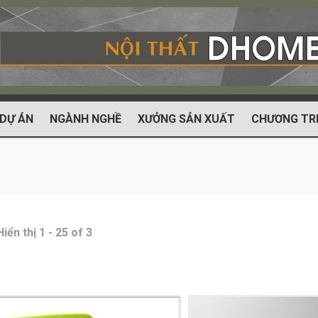
DỰ ÁN
NGÀNH NGHỀ
XƯỞNG SẢN XUẤT
CHƯƠNG TRI
Hiển thị 1 - 25 of 3