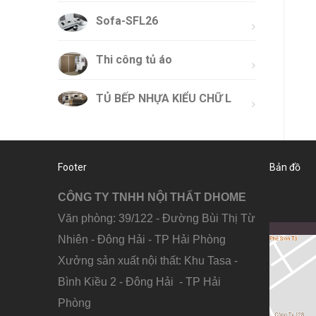
Sofa-SFL26
Thi công tủ áo
TỦ BẾP NHỰA KIỂU CHỮ L
Footer
Bản đồ
C
ÔNG TY TNHH NỘI THẤT DHOME
Văn phòng: 39/122 - Đường Bùi Thị Từ
Nhiên - Đông Hải - TP Hải Phòng
Xưởng sản xuất nội thất: Khu Tasa -
Bình Kiều 2 - Đông Hải - TP Hải
Phòng