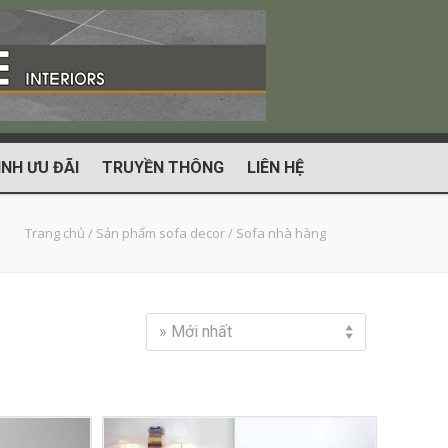
NH ƯU ĐÃI
TRUYỀN THÔNG
LIÊN HỆ
Trang chủ
/
Sản phẩm sofa decor
/
Sofa nhà hàng
» Mới nhất