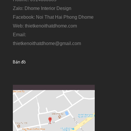
Zalo: Dhome Interior Design
Facebook: Noi That Hai Phong Dhome
Web: thietkenoithatdhome.com
Email:
thietkenoithatdhome@gmail.com
Bản đồ