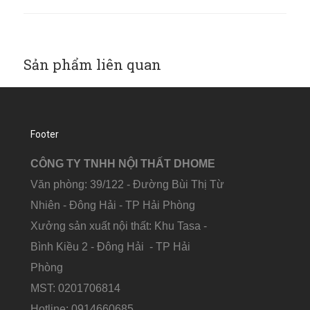
Sản phẩm liên quan
Footer
C
ÔNG TY TNHH NỘI THẤT DHOME
Văn phòng: 39/122 - Đường Bùi Thị Từ
Nhiên - Đông Hải - TP Hải Phòng
Xưởng sản xuất nội thất: Khu Tasa -
Bình Kiều 2 - Đông Hải - TP Hải
Phòng
MST: 0201706814
Hotline: 0914660685